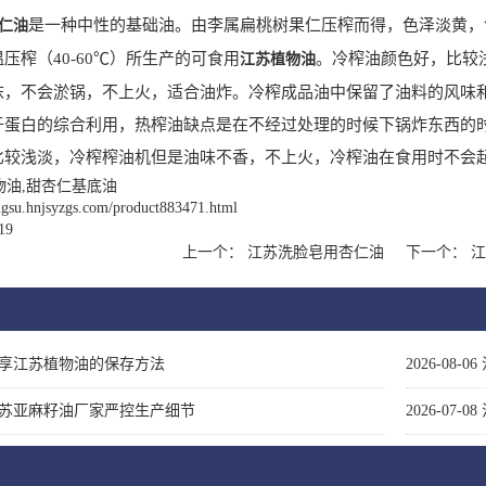
是一种中性的基础油。由李属扁桃树果仁压榨而得，色泽淡黄，
仁油
压榨（40-60℃）所生产的可食用
。冷榨油颜色好，比较
江苏植物油
沫，不会淤锅，不上火，适合油炸。冷榨成品油中保留了油料的风味
于蛋白的综合利用，热榨油缺点是在不经过处理的时候下锅炸东西的
比较浅淡，冷榨榨油机但是油味不香，不上火，冷榨油在食用时不会
物油,甜杏仁基底油
angsu.hnjsyzgs.com/product883471.html
19
上一个：
江苏洗脸皂用杏仁油
下一个：
江
享江苏植物油的保存方法
2026-08-06
苏亚麻籽油厂家严控生产细节
2026-07-08