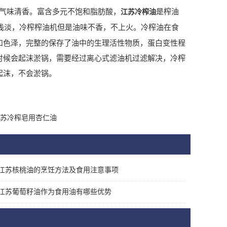
气味清香。富含多元不饱和脂肪酸，
是榨油
江苏冷榨油
浅淡，冷榨榨油机但是油味不香，不上火。冷榨油在食
和色泽，完整的保存了油中的生理活性物质，蛋白变性程
时候会起沫淤锅，需要经过离心式滤油机过滤解决，冷榨
起沫，不会淤锅。
苏冷榨皂用杏仁油
江苏核桃油的烹饪方法及食用注意事项
江苏葡萄籽油作为食用油有哪些优势