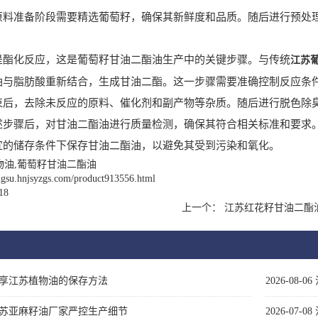
准备阶段需要精选葡萄籽，确保其新鲜度和品质。随后进行预处理
。
化反应，这是葡萄籽甘油二酯油生产中的关键步骤。与传统
江苏
油与脂肪酸重新结合，生成甘油二酯。这一步骤需要准确控制反应条
，去除未反应的原料、催化剂和副产物等杂质。随后进行脱色除臭
骤后，对甘油二酯油进行质量检测，确保其符合相关标准和要求。
宜的储存条件下保存甘油二酯油，以避免其受到污染和氧化。
物油,葡萄籽甘油二酯油
angsu.hnjsyzgs.com/product913556.html
18
上一个：
江苏红花籽甘油二酯
享江苏植物油的保存方法
2026-08-06
苏亚麻籽油厂家严控生产细节
2026-07-08