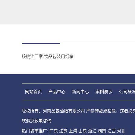
核桃油厂家
食品包装用纸箱
网站首页
产品中心
新闻中心
案例展示
公司概
版权所有：河南晶森油脂有限公司 严禁转载或镜像，违者必究！ C
欢迎您致电咨询.
热门城市推广:
广东
江苏
上海
山东
浙江
湖南
江西
河北