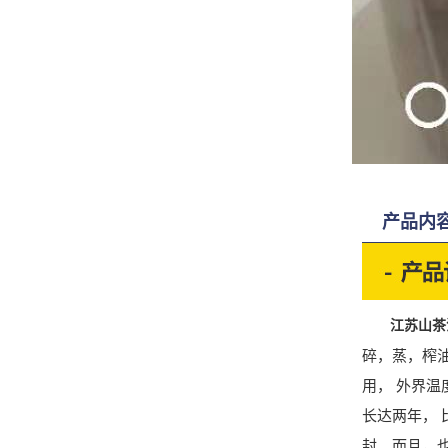
产品内
江苏山茶
碎，蒸，榨油
用， 外界
长达两年，
封。而且，